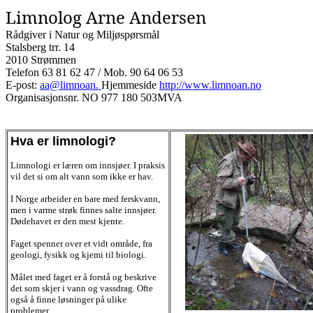
Limnolog Arne Andersen
Rådgiver i Natur og Miljøspørsmål
Stalsberg trr. 14
2010 Strømmen
Telefon 63 81 62 47 / Mob. 90 64 06 53
E-post:
aa@limnoan.
Hjemmeside
http://www.limnoan.no
Organisasjonsnr. NO 977 180 503MVA
Hva er limnologi?
Limnologi er læren om innsjøer. I praksis
vil det si om alt vann som ikke er hav.
I Norge arbeider en bare med ferskvann,
men i varme strøk finnes salte innsjøer.
Dødehavet er den mest kjente.
Faget spenner over et vidt område, fra
geologi, fysikk og kjemi til biologi.
Målet med faget er å forstå og beskrive
det som skjer i vann og vassdrag. Ofte
også å finne løsninger på ulike
problemer.