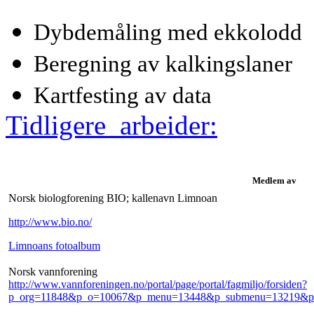
Dybdemåling med ekkolodd
Beregning av kalkingslaner
Kartfesting av data
Tidligere_arbeider:
Medlem av
Norsk biologforening BIO; kallenavn Limnoan
http://www.bio.no/
Limnoans fotoalbum
Norsk vannforening
http://www.vannforeningen.no/portal/page/portal/fagmiljo/forsiden?
p_org=11848&p_o=10067&p_menu=13448&p_submenu=13219&p_